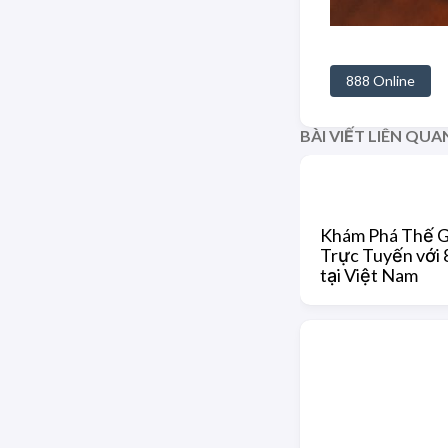
888 Online
BÀI VIẾT LIÊN QUA
Khám Phá Thế G
Trực Tuyến với 
tại Việt Nam