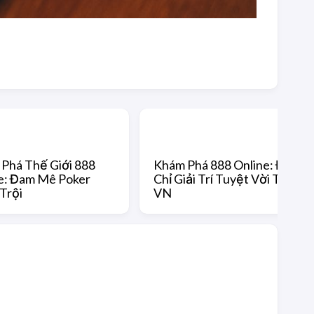
Phá Thế Giới 888
Khám Phá 888 Online: Địa
e: Đam Mê Poker
Chỉ Giải Trí Tuyệt Vời Tại
Trội
VN