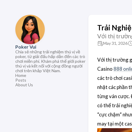
Trải Nghiệ
Với thị trườ
May 31, 2026
Poker Vui
Chia sẻ những trải nghiệm thú vị về
poker, từ giải đấu hấp dẫn đến các trò
Với thị trường 
chơi miễn phí. Khám phá thế giới poker
thú vị và kết nối với cộng đồng người
Casino
888 onli
chơi trên khắp Việt Nam.
Home
các trò chơi cas
Posts
About Us
nhật các phần t
từng ván cược. 
có thể trải ngh
“cực chậm” nhưn
may tại một ca