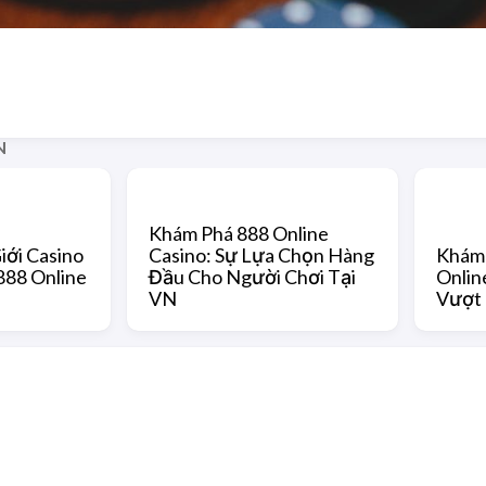
N
Khám Phá 888 Online
iới Casino
Casino: Sự Lựa Chọn Hàng
Khám 
888 Online
Đầu Cho Người Chơi Tại
Onlin
VN
Vượt 