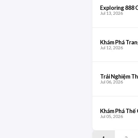
Exploring 888 
Jul 13, 2026
Khám Phá Trang
Jul 12, 2026
Trải Nghiệm Th
Jul 06, 2026
Khám Phá Thế G
Jul 05, 2026
1
2