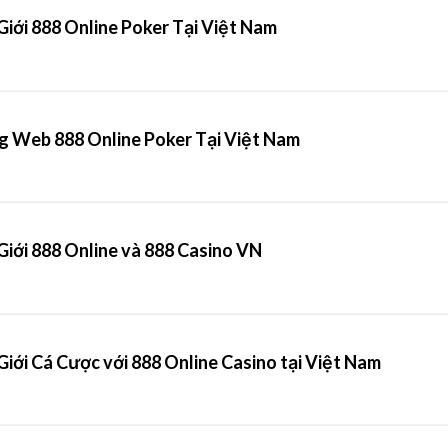
iới 888 Online Poker Tại Việt Nam
g Web 888 Online Poker Tại Việt Nam
iới 888 Online và 888 Casino VN
iới Cá Cược với 888 Online Casino tại Việt Nam