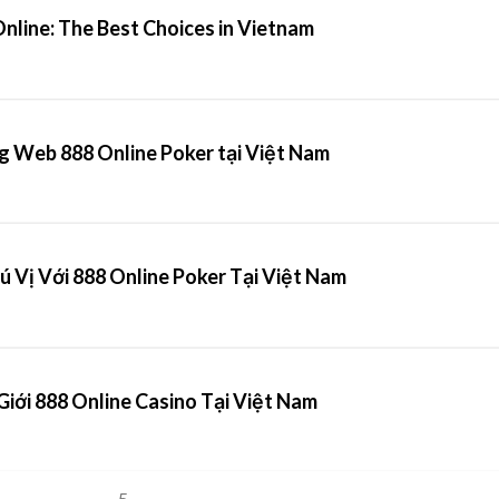
Online: The Best Choices in Vietnam
 Web 888 Online Poker tại Việt Nam
ú Vị Với 888 Online Poker Tại Việt Nam
iới 888 Online Casino Tại Việt Nam
…
5