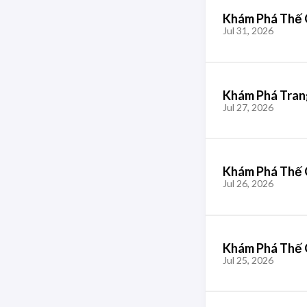
Khám Phá Thế G
Jul 31, 2026
Khám Phá Tran
Jul 27, 2026
Khám Phá Thế G
Jul 26, 2026
Khám Phá Thế G
Jul 25, 2026