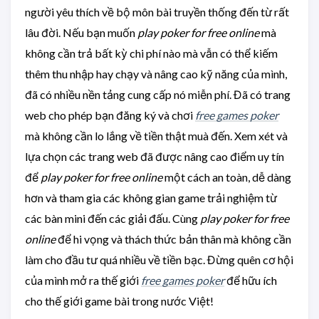
người yêu thích về bộ môn bài truyền thống đến từ rất
lâu đời. Nếu bạn muốn
play poker for free online
mà
không cần trả bất kỳ chi phí nào mà vẫn có thể kiếm
thêm thu nhập hay chạy và nâng cao kỹ năng của mình,
đã có nhiều nền tảng cung cấp nó miễn phí. Đã có trang
web cho phép bạn đăng ký và chơi
free games poker
mà không cần lo lắng về tiền thật muà đến. Xem xét và
lựa chọn các trang web đã được nâng cao điểm uy tín
để
play poker for free online
một cách an toàn, dễ dàng
hơn và tham gia các không gian game trải nghiệm từ
các bàn mini đến các giải đấu. Cùng
play poker for free
online
để hi vọng và thách thức bản thân mà không cần
làm cho đầu tư quá nhiều về tiền bạc. Đừng quên cơ hội
của mình mở ra thế giới
free games poker
để hữu ích
cho thế giới game bài trong nước Việt!