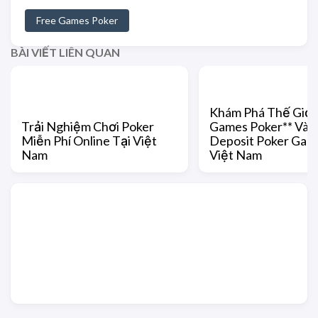
Free Games Poker
BÀI VIẾT LIÊN QUAN
Khám Phá Thế Giới 
Trải Nghiệm Chơi Poker
Games Poker** Và 
Miễn Phí Online Tại Việt
Deposit Poker Game
Nam
Việt Nam