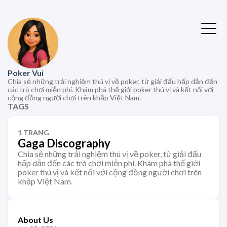
Poker Vui
Chia sẻ những trải nghiệm thú vị về poker, từ giải đấu hấp dẫn đến
các trò chơi miễn phí. Khám phá thế giới poker thú vị và kết nối với
cộng đồng người chơi trên khắp Việt Nam.
TAGS
1 TRANG
Gaga Discography
Chia sẻ những trải nghiệm thú vị về poker, từ giải đấu
hấp dẫn đến các trò chơi miễn phí. Khám phá thế giới
poker thú vị và kết nối với cộng đồng người chơi trên
khắp Việt Nam.
About Us